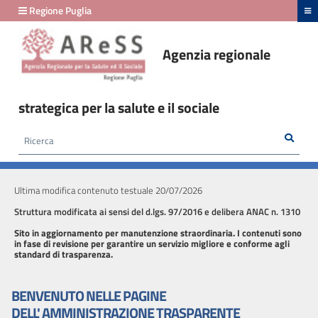
hiudi menu
Regione Puglia
Agenzia regionale
Amministrazione
Trasparente
strategica per la salute e il sociale
fino
al
Rice
Cerca
HOME /
AMMINISTRAZIONE TRASPARENTE
29/02/2024
Ultima modifica contenuto testuale 20/07/2026
Amministrazione
Trasparente
Struttura modificata ai sensi del d.lgs. 97/2016 e delibera ANAC n. 1310
fino
Sito in aggiornamento per manutenzione straordinaria. I contenuti sono
in fase di revisione per garantire un servizio migliore e conforme agli
al
standard di trasparenza.
24/03/2026
BENVENUTO NELLE PAGINE
Disposizioni
DELL' AMMINISTRAZIONE TRASPARENTE
generali