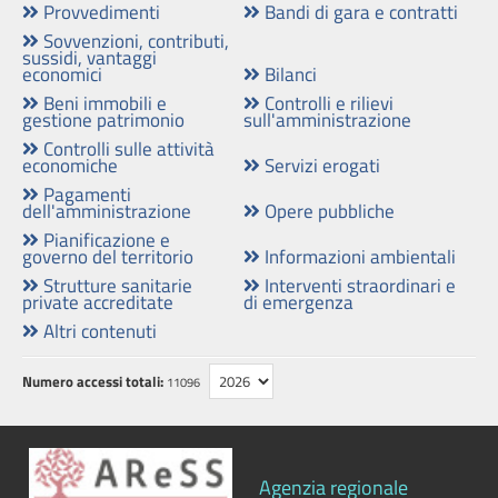
Provvedimenti
Bandi di gara e contratti
Attività
Sovvenzioni, contributi,
sussidi, vantaggi
e
economici
Bilanci
procedimenti
Beni immobili e
Controlli e rilievi
gestione patrimonio
sull'amministrazione
Provvedimenti
Controlli sulle attività
economiche
Servizi erogati
Pagamenti
Bandi
dell'amministrazione
Opere pubbliche
di
Pianificazione e
gara
governo del territorio
Informazioni ambientali
e
Strutture sanitarie
Interventi straordinari e
private accreditate
di emergenza
contratti
Altri contenuti
Sovvenzioni,
Numero accessi totali:
11096
contributi,
sussidi,
vantaggi
economici
Agenzia regionale