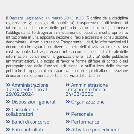
Organizzazione
Il
Decreto Legislativo 14 marzo 2013, n.33
(Riordino della disciplina
riguardante gli obblighi di pubblicita', trasparenza e diffusione di
informazioni da parte delle pubbliche amministrazioni) definisce
Consulenti
l'obbligo da parte di ogni amministrazione di pubblicare sul proprio sito
e
istituzionale in una apposita sezione di facile accesso e consultazione,
denominata: "Amministrazione Trasparente", i dati, le informazioni ed i
collaboratori
documenti che riguardano i diversi aspetti dell'attivita' amministrativa
e istituzionale. La trasparenza e' intesa come accessibilita' totale delle
informazioni concernenti l'organizzazione e l'attivita' delle pubbliche
Personale
amministrazioni, allo scopo di favorire forme diffuse di controllo sul
perseguimento delle funzioni istituzionali e sull'utilizzo delle risorse
pubbliche. L'impegno alla trasparenza concorre quindi alla realizzazione
di una amministrazione aperta, al servizio del cittadino.
Bandi
Amministrazione
Amministrazione
di
Trasparente fino al
Trasparente fino al
concorso
29/02/2024
24/03/2026
Disposizioni generali
Organizzazione
Performance
Consulenti e
collaboratori
Personale
Bandi di concorso
Performance
Enti
Enti controllati
Attività e procedimenti
controllati