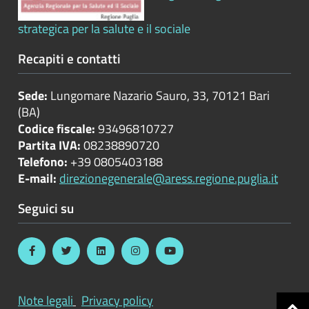
Bilanci
strategica per la salute e il sociale
Beni
Recapiti e contatti
immobili
e
Sede:
Lungomare Nazario Sauro, 33, 70121 Bari
gestione
(BA)
patrimonio
Codice fiscale:
93496810727
Partita IVA:
08238890720
Controlli
Telefono:
+39 0805403188
e
E-mail:
direzionegenerale@aress.regione.puglia.it
rilievi
sull'amministrazione
Seguici su
Controlli
sulle
attività
Note legali
Privacy policy
economiche