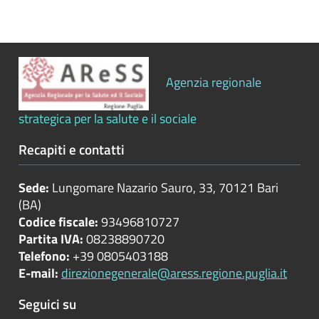
Bilanci
Beni
immobili
Agenzia regionale
e
gestione
strategica per la salute e il sociale
patrimonio
Recapiti e contatti
Controlli
e
Sede:
Lungomare Nazario Sauro, 33, 70121 Bari
rilievi
(BA)
sull'amministrazione
Codice fiscale:
93496810727
Partita IVA:
08238890720
Telefono:
+39 0805403188
Controlli
E-mail:
direzionegenerale@aress.regione.puglia.it
sulle
attività
Seguici su
economiche