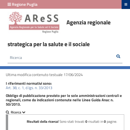
hiudi menu
Regione Puglia
Agenzia regionale
Amministrazione
Trasparente
strategica per la salute e il sociale
fino
al
Rice
Cerca
HOME /
AMMINISTRAZIONE TRASPARENTE
/
29/02/2024
OPERE PUBBLICHE - NUCLEI DI VALUTAZIONE E VERIFICA DEGLI INVESTIMENTI PUBBLICI
Ultima modifica contenuto testuale 17/06/2024
Amministrazione
I riferimenti normativi sono:
Trasparente
Art. 38, c. 1, d.lgs. n. 33/2013
fino
Obbligo di pubblicazione previsto per le sole amministrazioni centrali e
regionali, come da indicazioni contenute nelle Linee Guida Anac n.
al
50/2013.
24/03/2026
Disposizioni
generali