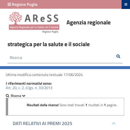
hiudi menu
Regione Puglia
Agenzia regionale
Amministrazione
Trasparente
strategica per la salute e il sociale
fino
al
Rice
Cerca
HOME /
AMMINISTRAZIONE TRASPARENTE
/
29/02/2024
PERFORMANCE - DATI RELATIVI AI PREMI
Ultima modifica contenuto testuale 17/06/2024
Amministrazione
I riferimenti normativi sono:
Trasparente
Art. 20, c. 2, d.lgs. n. 33/2013
fino
al
24/03/2026
Disposizioni
generali