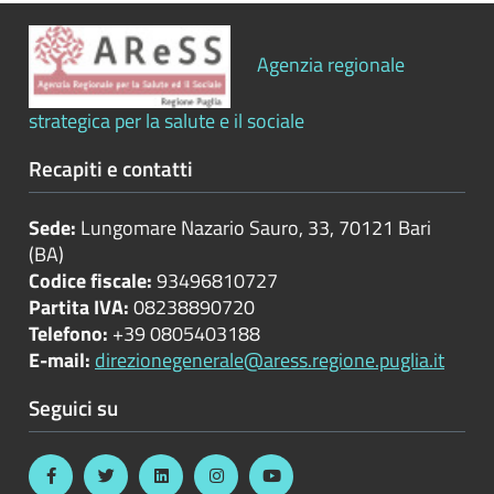
Bilanci
Agenzia regionale
Beni
immobili
strategica per la salute e il sociale
e
gestione
Recapiti e contatti
patrimonio
Sede:
Lungomare Nazario Sauro, 33, 70121 Bari
Controlli
(BA)
e
Codice fiscale:
93496810727
rilievi
Partita IVA:
08238890720
sull'amministrazione
Telefono:
+39 0805403188
E-mail:
direzionegenerale@aress.regione.puglia.it
Controlli
Seguici su
sulle
attività
economiche