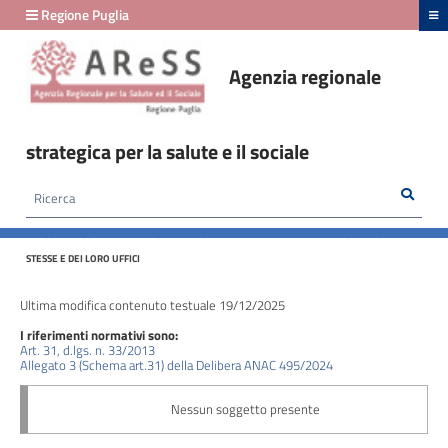
hiudi menu
Regione Puglia
Agenzia regionale
Amministrazione
Trasparente
strategica per la salute e il sociale
fino
al
Rice
Cerca
HOME /
AMMINISTRAZIONE TRASPARENTE
/
29/02/2024
CONTROLLI E RILIEVI SULL'AMMINISTRAZIONE - CORTE DEI CONTI - RILIEVI DELLA CORTE
DEI CONTI RIGUARDANTI L'ORGANIZZAZIONE E L'ATTIVITA' DELLE AMMINISTRAZIONI
STESSE E DEI LORO UFFICI
Amministrazione
Trasparente
Ultima modifica contenuto testuale 19/12/2025
fino
I riferimenti normativi sono:
al
Art. 31, d.lgs. n. 33/2013
Allegato 3 (Schema art.31) della Delibera ANAC 495/2024
24/03/2026
Disposizioni
generali