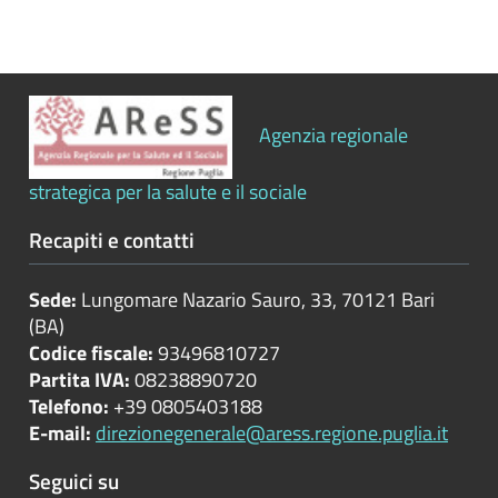
Bilanci
Beni
immobili
Agenzia regionale
e
gestione
patrimonio
strategica per la salute e il sociale
Recapiti e contatti
Controlli
e
rilievi
Sede:
Lungomare Nazario Sauro, 33, 70121 Bari
sull'amministrazione
(BA)
Codice fiscale:
93496810727
Partita IVA:
08238890720
Controlli
Telefono:
+39 0805403188
sulle
E-mail:
direzionegenerale@aress.regione.puglia.it
attività
Seguici su
economiche