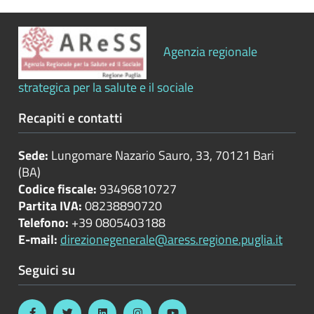
Bilanci
Agenzia regionale
Beni
immobili
e
strategica per la salute e il sociale
gestione
Recapiti e contatti
patrimonio
Controlli
Sede:
Lungomare Nazario Sauro, 33, 70121 Bari
e
(BA)
rilievi
Codice fiscale:
93496810727
sull'amministrazione
Partita IVA:
08238890720
Telefono:
+39 0805403188
E-mail:
direzionegenerale@aress.regione.puglia.it
Controlli
Seguici su
sulle
attività
economiche