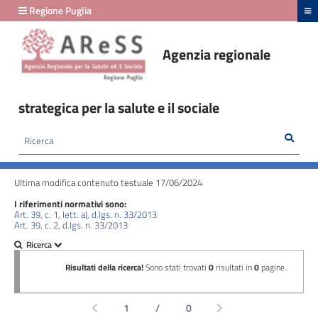
hiudi menu
Regione Puglia
Agenzia regionale
Amministrazione
Trasparente
strategica per la salute e il sociale
fino
al
Rice
Cerca
HOME /
AMMINISTRAZIONE TRASPARENTE
/
29/02/2024
PIANIFICAZIONE E GOVERNO DEL TERRITORIO
Ultima modifica contenuto testuale 17/06/2024
Amministrazione
I riferimenti normativi sono:
Trasparente
Art. 39, c. 1, lett. a), d.lgs. n. 33/2013
Art. 39, c. 2, d.lgs. n. 33/2013
fino
al
24/03/2026
Disposizioni
generali