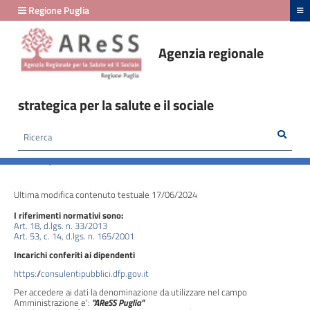
hiudi menu
Regione Puglia
Agenzia regionale
Amministrazione
Trasparente
strategica per la salute e il sociale
fino
al
Rice
Cerca
HOME /
AMMINISTRAZIONE TRASPARENTE
/
29/02/2024
PERSONALE - INCARICHI CONFERITI E AUTORIZZATI AI DIPENDENTI (DIRIGENTI E NON
DIRIGENTI)
Amministrazione
Ultima modifica contenuto testuale 17/06/2024
Trasparente
I riferimenti normativi sono:
fino
Art. 18, d.lgs. n. 33/2013
Art. 53, c. 14, d.lgs. n. 165/2001
al
Incarichi conferiti ai dipendenti
24/03/2026
https://consulentipubblici.dfp.gov.it
Disposizioni
Per accedere ai dati la denominazione da utilizzare nel campo
Amministrazione e':
"AReSS Puglia"
generali