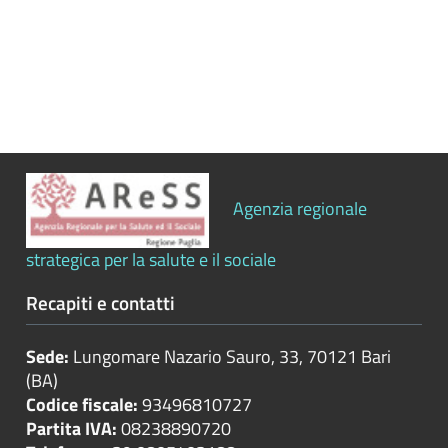
Bilanci
Beni
immobili
e
gestione
patrimonio
Agenzia regionale
Controlli
e
strategica per la salute e il sociale
rilievi
sull'amministrazione
Recapiti e contatti
Sede:
Lungomare Nazario Sauro, 33, 70121 Bari
Controlli
(BA)
sulle
Codice fiscale:
93496810727
attività
Partita IVA:
08238890720
economiche