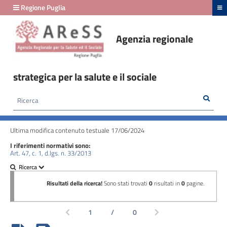
hiudi menu
Regione Puglia
Agenzia regionale
Amministrazione
Trasparente
strategica per la salute e il sociale
fino
al
Rice
Cerca
HOME /
AMMINISTRAZIONE TRASPARENTE
/
29/02/2024
ORGANIZZAZIONE - SANZIONI PER MANCATA COMUNICAZIONE DEI DATI
Ultima modifica contenuto testuale 17/06/2024
Amministrazione
I riferimenti normativi sono:
Trasparente
Art. 47, c. 1, d.lgs. n. 33/2013
fino
al
24/03/2026
Disposizioni
generali