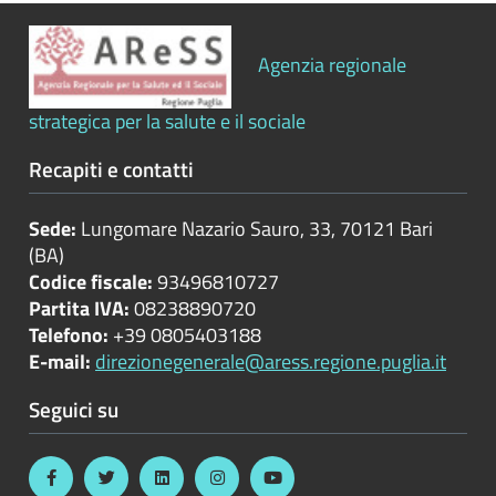
Bilanci
Agenzia regionale
Beni
immobili
strategica per la salute e il sociale
e
gestione
Recapiti e contatti
patrimonio
Sede:
Lungomare Nazario Sauro, 33, 70121 Bari
Controlli
(BA)
e
Codice fiscale:
93496810727
rilievi
Partita IVA:
08238890720
sull'amministrazione
Telefono:
+39 0805403188
E-mail:
direzionegenerale@aress.regione.puglia.it
Controlli
Seguici su
sulle
attività
economiche