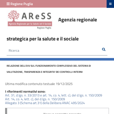
hiudi menu
Regione Puglia
Agenzia regionale
Amministrazione
Trasparente
strategica per la salute e il sociale
fino
al
Rice
Cerca
HOME /
AMMINISTRAZIONE TRASPARENTE
/
29/02/2024
CONTROLLI E RILIEVI SULL'AMMINISTRAZIONE - ORGANISMI INDIPENDENTI DI
VALUTAZIONE, NUCLEI DI VALUTAZIONE O ALTRI ORGANISMI CON FUNZIONI ANALOGHE -
RELAZIONE DELL'OIV SUL FUNZIONAMENTO COMPLESSIVO DEL SISTEMA DI
Amministrazione
VALUTAZIONE, TRASPARENZA E INTEGRITA' DEI CONTROLLI INTERNI
Trasparente
fino
Ultima modifica contenuto testuale 19/12/2025
al
I riferimenti normativi sono:
24/03/2026
Art. 31, d.lgs. n. 33/2013 e art. 14, co. 4, lett. c), del d.lgs. n. 150/2009
Art. 14, co. 4, lett. c), del d.lgs. n. 150/2009
Allegato 3 (Schema art.31) della Delibera ANAC 495/2024
Disposizioni
generali