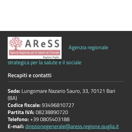
Bilanci
Beni
immobili
e
gestione
Agenzia regionale
patrimonio
strategica per la salute e il sociale
Controlli
e
Recapiti e contatti
rilievi
sull'amministrazione
Sede:
Lungomare Nazario Sauro, 33, 70121 Bari
(BA)
Codice fiscale:
93496810727
Controlli
Partita IVA:
08238890720
sulle
Telefono:
+39 0805403188
attività
E-mail:
direzionegenerale@aress.regione.puglia.it
economiche