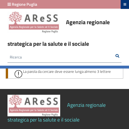
hiudi menu
Regione Puglia
Agenzia regionale
strategica per la salute e il sociale
Rice
Cerca
HOME /
AMMINISTRAZIONE TRASPARENTE
/
RISULTATI RICERCA
La parola da cercare deve essere lunga almeno 3 lettere
Agenzia regionale
strategica per la salute e il sociale