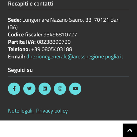
Recapiti e contatti
Sede:
Lungomare Nazario Sauro, 33, 70121 Bari
(BA)
Codice fiscale:
93496810727
Partita IVA:
08238890720
Telefono:
+39 0805403188
E-mail:
direzionegenerale@aress.regione.puglia.it
Seguici su
Note legali
Privacy policy