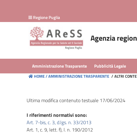
hiudi menu
Regione Puglia
Amministrazione
Agenzia regiona
Trasparente
fino
al
29/02/2024
Amministrazione Trasparente
Pubblicità Legale
HOME /
AMMINISTRAZIONE TRASPARENTE
/
ALTRI CONTE
Amministrazione
Trasparente
fino
Ultima modifica contenuto testuale 17/06/2024
al
24/03/2026
I riferimenti normativi sono:
Art. 7-bis, c. 3, d.lgs. n. 33/2013
Disposizioni
Art. 1, c. 9, lett. f), l. n. 190/2012
generali