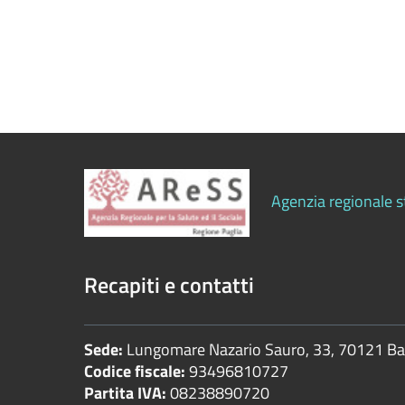
Bilanci
Beni
immobili
e
gestione
patrimonio
Controlli
Agenzia regionale st
e
rilievi
sull'amministrazione
Recapiti e contatti
Controlli
Sede:
Lungomare Nazario Sauro, 33, 70121 Bar
sulle
Codice fiscale:
93496810727
attività
Partita IVA:
08238890720
economiche