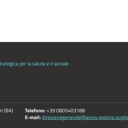
rategica per la salute e il sociale
i (BA)
Telefono:
+39 0805403188
E-mail:
direzionegenerale@aress.regione.puglia