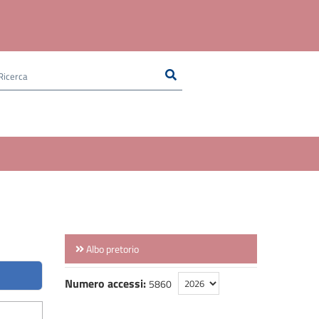
Ricerca
Cerca nel sito
Albo pretorio
Numero accessi:
5860