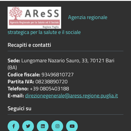
Bilanci
Agenzia regionale
Beni
immobili
strategica per la salute e il sociale
e
gestione
Recapiti e contatti
patrimonio
Sede:
Lungomare Nazario Sauro, 33, 70121 Bari
Controlli
(BA)
e
Codice fiscale:
93496810727
rilievi
Partita IVA:
08238890720
sull'amministrazione
Telefono:
+39 0805403188
E-mail:
direzionegenerale@aress.regione.puglia.it
Controlli
Seguici su
sulle
attività
economiche