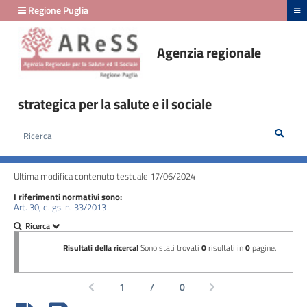
hiudi menu
Regione Puglia
Agenzia regionale
Amministrazione
Trasparente
strategica per la salute e il sociale
fino
al
Rice
Cerca
HOME /
AMMINISTRAZIONE TRASPARENTE
/
29/02/2024
BENI IMMOBILI E GESTIONE PATRIMONIO - PATRIMONIO IMMOBILIARE
Ultima modifica contenuto testuale 17/06/2024
Amministrazione
I riferimenti normativi sono:
Trasparente
Art. 30, d.lgs. n. 33/2013
fino
al
24/03/2026
Disposizioni
generali