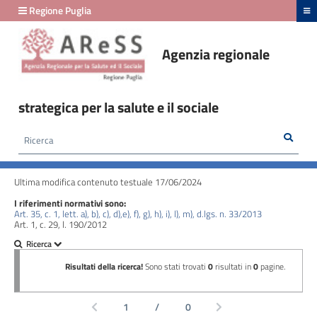
hiudi menu
Regione Puglia
Agenzia regionale
Amministrazione
Trasparente
strategica per la salute e il sociale
fino
al
Rice
Cerca
HOME /
AMMINISTRAZIONE TRASPARENTE
/
29/02/2024
ATTIVITÀ E PROCEDIMENTI - TIPOLOGIE DI PROCEDIMENTO
Ultima modifica contenuto testuale 17/06/2024
Amministrazione
I riferimenti normativi sono:
Trasparente
Art. 35, c. 1, lett. a), b), c), d),e), f), g), h), i), l), m), d.lgs. n. 33/2013
Art. 1, c. 29, l. 190/2012
fino
al
24/03/2026
Disposizioni
generali