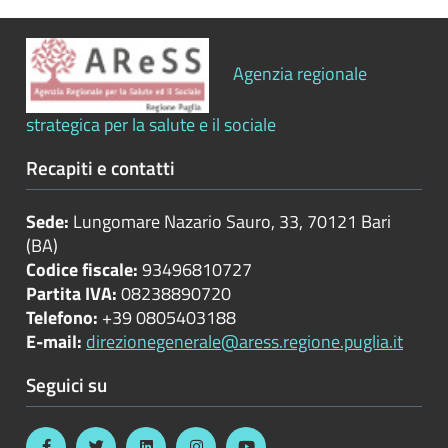
Bilanci
Agenzia regionale
Beni
immobili
e
strategica per la salute e il sociale
gestione
Recapiti e contatti
patrimonio
Controlli
Sede:
Lungomare Nazario Sauro, 33, 70121 Bari
e
(BA)
rilievi
Codice fiscale:
93496810727
sull'amministrazione
Partita IVA:
08238890720
Telefono:
+39 0805403188
E-mail:
direzionegenerale@aress.regione.puglia.it
Controlli
Seguici su
sulle
attività
economiche